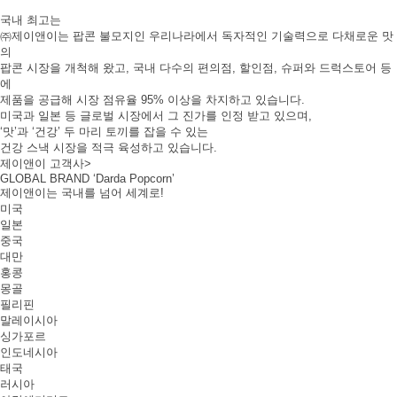
국내 최고는
㈜제이앤이는 팝콘 불모지인 우리나라에서 독자적인 기술력으로 다채로운 맛
의
팝콘 시장을 개척해 왔고, 국내 다수의 편의점, 할인점, 슈퍼와 드럭스토어 등
에
제품을 공급해 시장 점유율 95% 이상을 차지하고 있습니다.
미국과 일본 등 글로벌 시장에서 그 진가를 인정 받고 있으며,
‘맛’과 ‘건강’ 두 마리 토끼를 잡을 수 있는
건강 스낵 시장을 적극 육성하고 있습니다.
제이앤이 고객사
>
GLOBAL BRAND ‘Darda Popcorn’
제이앤이
는 국내를 넘어
세계로!
미국
일본
중국
대만
홍콩
몽골
필리핀
말레이시아
싱가포르
인도네시아
태국
러시아