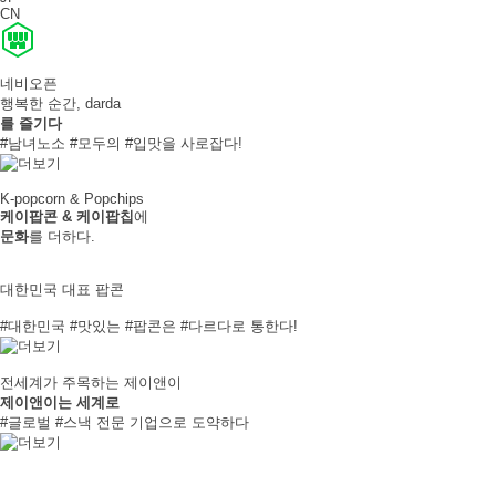
CN
네비오픈
행복한 순간, darda
를
즐기다
#남녀노소 #모두의 #입맛을 사로잡다!
K-popcorn & Popchips
케이팝콘 & 케이팝칩
에
문화
를 더하다.
대한민국 대표 팝콘
#대한민국 #맛있는 #팝콘은 #다르다로 통한다!
전세계가 주목하는 제이앤이
제이앤이
는 세계로
#글로벌 #스낵 전문 기업으로 도약하다