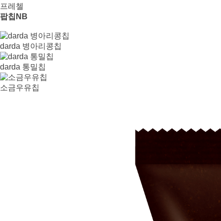
프레첼
팝칩NB
darda 병아리콩칩
darda 통밀칩
소금우유칩